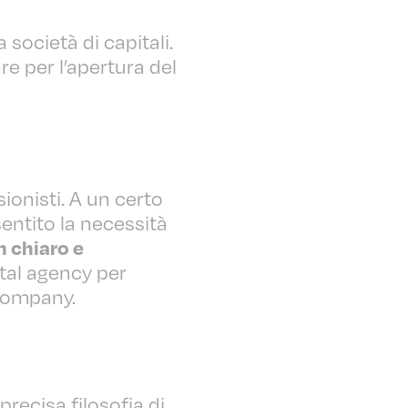
società di capitali.
re per l’apertura del
onisti. A un certo
ntito la necessità
n chiaro e
ital agency per
Company.
recisa filosofia di