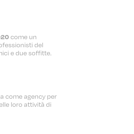
come un
020
fessionisti del
ici e due soffitte.
ura come agency per
le loro attività di