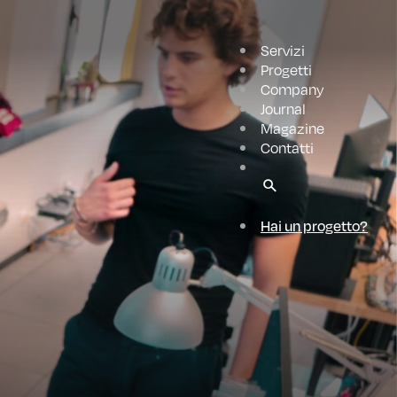
Servizi
Progetti
Company
Journal
Magazine
Contatti
Hai un progetto?