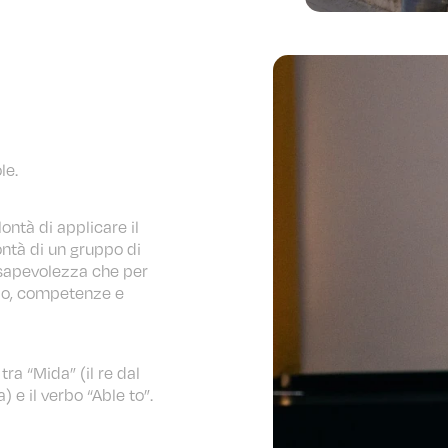
le.
ontà di applicare il
ontà di un gruppo di
sapevolezza che per
po, competenze e
 tra “Mida” (il re dal
 e il verbo “Able to”.