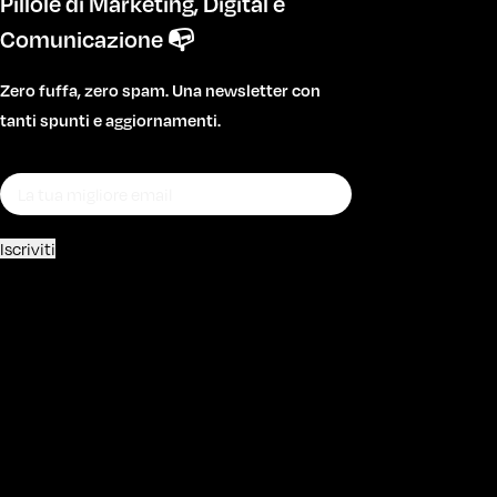
Pillole di Marketing, Digital e
Comunicazione 📭
Zero fuffa, zero spam. Una newsletter con
tanti spunti e aggiornamenti.
Iscriviti
Acconsento al trattamento dei miei dati
personali per finalità promozionali e di
marketing. Ho letto, compreso e accetto la
privacy policy
di questo sito.