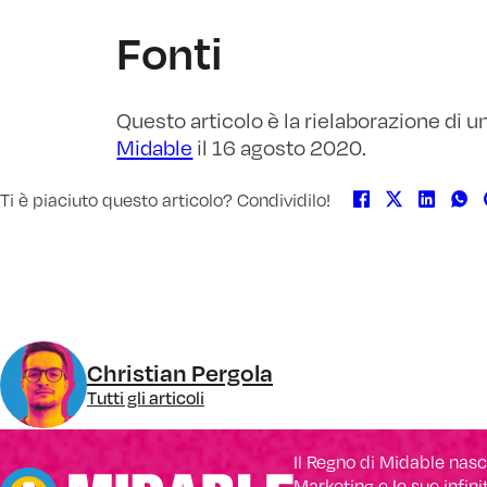
Fonti
Questo articolo è la rielaborazione di u
Midable
il 16 agosto 2020.
Christian Pergola
Tutti gli articoli
Il Regno di Midable nasce
Marketing e le sue infin