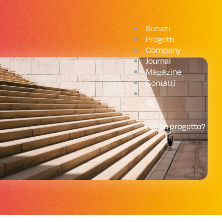
Servizi
Progetti
Company
Journal
Magazine
Contatti
Hai un progetto?
Marketing
Media