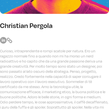
Christian Pergola
Curioso, intraprendente e rompi scatole per natura. Ero un
ragazzo normale fino a quando non mi ha morso un nerd
radioattivo e ho capito che da una grande passione deriva una
grande creatività. Per molto tempo sono stato un designer, poi
sono passato al lato oscuro della strategia. Penso, progetto,
realizzo. Credo fortemente nella capacità di saper coniugare il
lavoro operativo con il lavoro esecutivo. Sommelier di tè
certificato da me stesso. Amo la tecnologia utile, la
comunicazione efficace, il marketing etico, la buona politica e le
buone politiche. Adoro le belle storie, in ogni forma e medium.
Odio perdere tempo, le cose approssimative, il caffè decaffeinato,
i guru della fuffa e gli spoiler. Soprattutto gli spoiler. Nella vita mi