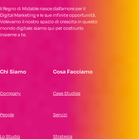
Il Regno di Midable nasce dall’amore per il
Digital Marketing e le sue infinite opportunità.
Volevamo il nostro spazio di crescita in questo
mondo digitale: siamo qui per costruirlo
insieme a te.
Chi Siamo
Cosa Facciamo
Company
Case Studies
People
Servizi
Lo Studio
Strategia