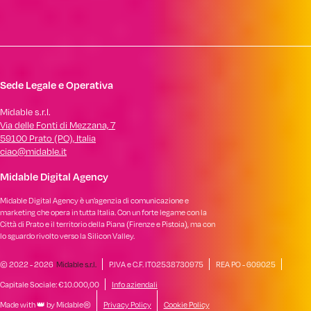
Sede Legale e Operativa
Midable s.r.l.
Via delle Fonti di Mezzana, 7
59100 Prato (PO), Italia
ciao@midable.it
Midable Digital Agency
Midable Digital Agency è un’agenzia di comunicazione e
marketing che opera in tutta Italia. Con un forte legame con la
Città di Prato e il territorio della Piana (Firenze e Pistoia), ma con
lo sguardo rivolto verso la Silicon Valley.
© 2022 - 2026
Midable s.r.l.
P.IVA e C.F. IT02538730975
REA PO - 609025
Capitale Sociale: €10.000,00
Info aziendali
Made with 👑 by Midable®
Privacy Policy
Cookie Policy