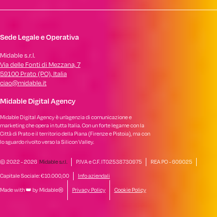
Sede Legale e Operativa
Midable s.r.l.
Via delle Fonti di Mezzana, 7
59100 Prato (PO), Italia
ciao@midable.it
Midable Digital Agency
Midable Digital Agency è un’agenzia di comunicazione e
marketing che opera in tutta Italia. Con un forte legame con la
Città di Prato e il territorio della Piana (Firenze e Pistoia), ma con
lo sguardo rivolto verso la Silicon Valley.
© 2022 - 2026
Midable s.r.l.
P.IVA e C.F. IT02538730975
REA PO - 609025
Capitale Sociale: €10.000,00
Info aziendali
Made with 👑 by Midable®
Privacy Policy
Cookie Policy