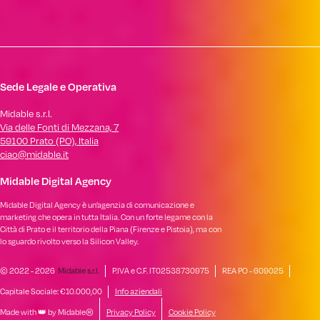
Sede Legale e Operativa
Midable s.r.l.
Via delle Fonti di Mezzana, 7
59100 Prato (PO), Italia
ciao@midable.it
Midable Digital Agency
Midable Digital Agency è un’agenzia di comunicazione e
marketing che opera in tutta Italia. Con un forte legame con la
Città di Prato e il territorio della Piana (Firenze e Pistoia), ma con
lo sguardo rivolto verso la Silicon Valley.
© 2022 - 2026
Midable s.r.l.
P.IVA e C.F. IT02538730975
REA PO - 609025
Capitale Sociale: €10.000,00
Info aziendali
Made with 👑 by Midable®
Privacy Policy
Cookie Policy