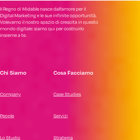
Il Regno di Midable nasce dall’amore per il
Digital Marketing e le sue infinite opportunità.
Volevamo il nostro spazio di crescita in questo
mondo digitale: siamo qui per costruirlo
insieme a te.
Chi Siamo
Cosa Facciamo
Company
Case Studies
People
Servizi
Lo Studio
Strategia