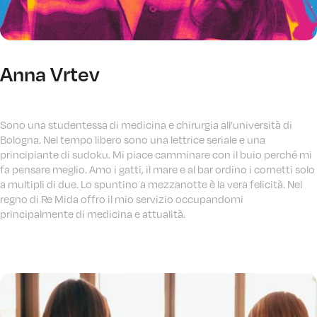
Anna Vrtev
Sono una studentessa di medicina e chirurgia all’università di
Bologna. Nel tempo libero sono una lettrice seriale e una
principiante di sudoku. Mi piace camminare con il buio perché mi
fa pensare meglio. Amo i gatti, il mare e al bar ordino i cornetti solo
a multipli di due. Lo spuntino a mezzanotte è la vera felicità. Nel
regno di Re Mida offro il mio servizio occupandomi
principalmente di medicina e attualità.