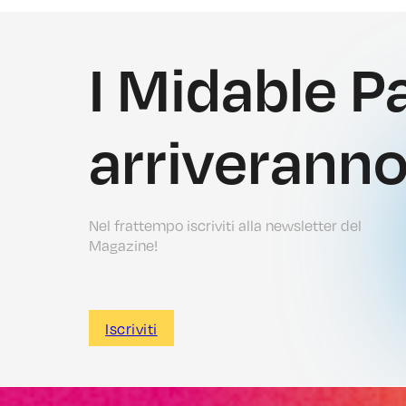
I Midable P
arriveranno 
Nel frattempo iscriviti alla newsletter del
Magazine!
Iscriviti