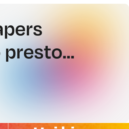
apers
presto...